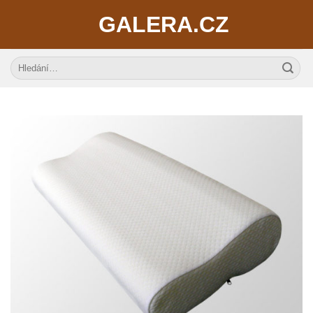
Skip
GALERA.CZ
to
content
Hledat: