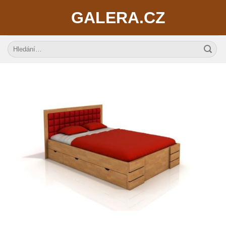
Skip
GALERA.CZ
to
content
Hledat: