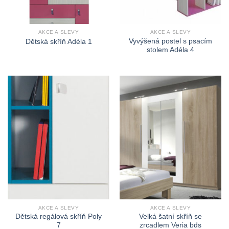
AKCE A SLEVY
AKCE A SLEVY
Vyvýšená postel s psacím
Dětská skříň Adéla 1
stolem Adéla 4
AKCE A SLEVY
AKCE A SLEVY
Dětská regálová skříň Poly
Velká šatní skříň se
7
zrcadlem Veria bds