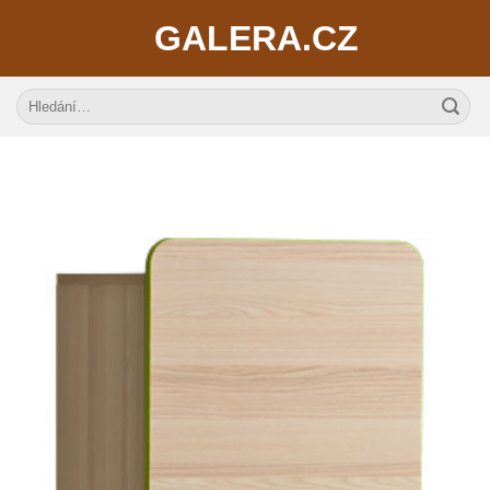
Skip
GALERA.CZ
to
content
Hledat: