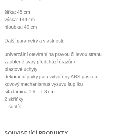
šířka: 45 cm
výška: 144 cm
hloubka: 40 cm
Další parametry a vlastnosti:
univerzální otevírání na pravou či levou stranu
zaoblené tvary předchází úrazům
plastové úchyty
dekorační prvky jsou vytvořeny ABS páskou
kovový mechanismus výsuvu šuplíku
síla lamina 1,6 – 1,8 cm
2 skříňky
1 šuplík
SOUVISEJÍCÍ PRODUKTY