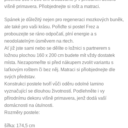
višně primavera. Přiobjednejte si rošt a matraci.
Spánek je důležitý nejen pro regeneraci mozkových buněk,
ale také pro vaši krásu. Pořiďte si postel Frez a
probouzejte se ráno odpočatí, plní energie a s
neodolatelným úsměvem na rtech.
Ať již jste sami nebo se dělíte o ložnici s partnerem s
ložnou plochou 160 x 200 cm budete mít vždy dostatek
místa. Nezapomeňte si před nákupem zvolit variantu s
laťkovým roštem či bez něj. Matraci si přiobjednejte dle
svých představ.
Konstrukci postele tvoří vůči oděru odolné lamino
vyznačující se dlouhou životností. Podlehněte i vy
přírodnímu dekoru višně primavera, jenž dodá vaší
domácnosti na útulnosti.
Rozměry postele:
šířka: 174,5 cm