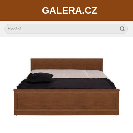
Skip
GALERA.CZ
to
content
Hledat: