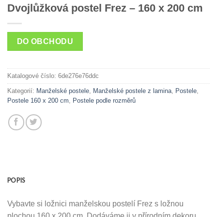
Dvojlůžková postel Frez – 160 x 200 cm
DO OBCHODU
Katalogové číslo:
6de276e76ddc
Kategorií:
Manželské postele
,
Manželské postele z lamina
,
Postele
,
Postele 160 x 200 cm
,
Postele podle rozměrů
POPIS
Vybavte si ložnici manželskou postelí Frez s ložnou
plochou 160 x 200 cm. Dodáváme ji v přírodním dekoru