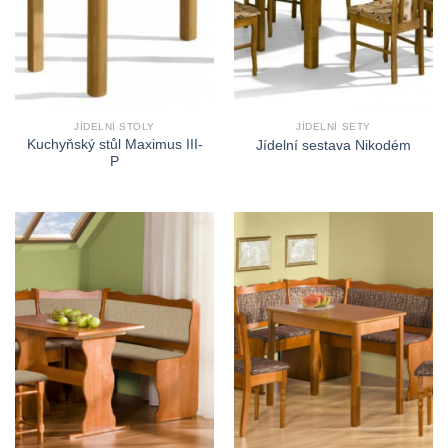
JÍDELNÍ STOLY
JÍDELNÍ SETY
Kuchyňský stůl Maximus III-
Jídelní sestava Nikodém
P