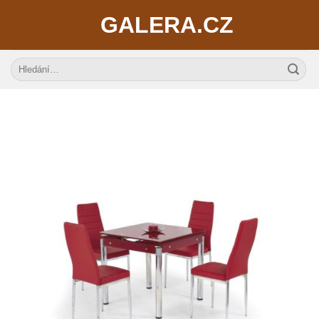
Skip
GALERA.CZ
to
content
Hledat: