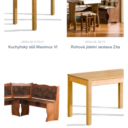
JÍDELNÍ STOLY
JÍDELNÍ SETY
Kuchyňský stůl Maximus VI
Rohová jídelní sestava Zita