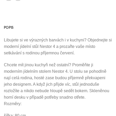
POPIS
Libujete si ve výrazných barvách i v kuchyni? Objednejte si
moderní jídelní stůl Nestor 4 a prozařte vaše místo
setkávání s rodinou příjemnou červení.
Chcete mít jinou kuchyň než ostatní? Proměňte ji
moderním jídelním stolem Nestor 4. U stolu se pohodlně
nají celá rodina, hosté zase budou příjemně překvapeni
jeho designem. A když jich přijde víc, stůl jednoduše
rozložíte a nikdo nebude hloupě sedět bokem. Skleněnou
horní desku v případě potřeby snadno otřete.
Rozměry:
šířka: 80 cm