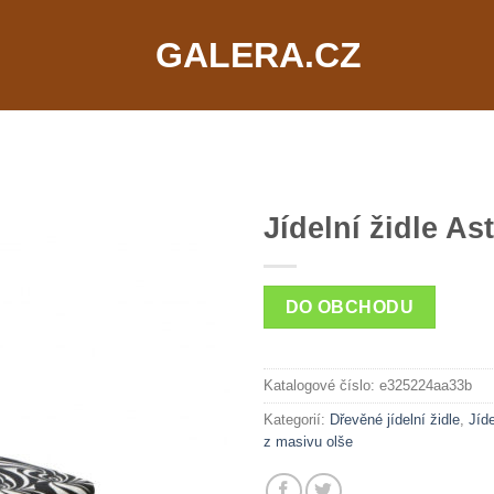
GALERA.CZ
Jídelní židle As
DO OBCHODU
Katalogové číslo:
e325224aa33b
Kategorií:
Dřevěné jídelní židle
,
Jíde
z masivu olše