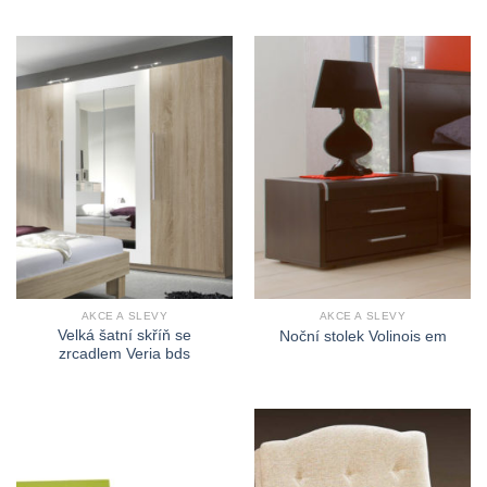
AKCE A SLEVY
AKCE A SLEVY
Velká šatní skříň se
Noční stolek Volinois em
zrcadlem Veria bds