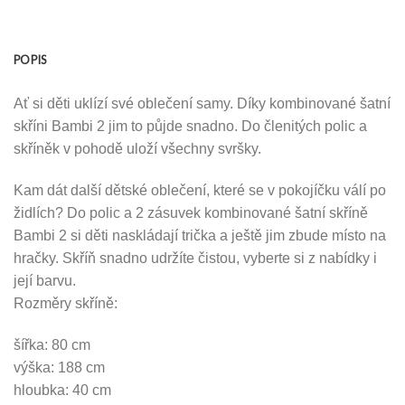
POPIS
Ať si děti uklízí své oblečení samy. Díky kombinované šatní
skříni Bambi 2 jim to půjde snadno. Do členitých polic a
skříněk v pohodě uloží všechny svršky.
Kam dát další dětské oblečení, které se v pokojíčku válí po
židlích? Do polic a 2 zásuvek kombinované šatní skříně
Bambi 2 si děti naskládají trička a ještě jim zbude místo na
hračky. Skříň snadno udržíte čistou, vyberte si z nabídky i
její barvu.
Rozměry skříně:
šířka: 80 cm
výška: 188 cm
hloubka: 40 cm