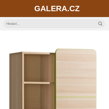
Skip
GALERA.CZ
to
content
Hledat: