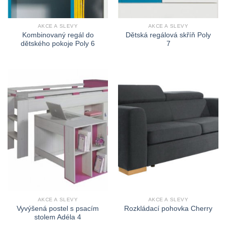
AKCE A SLEVY
AKCE A SLEVY
Kombinovaný regál do
Dětská regálová skříň Poly
dětského pokoje Poly 6
7
AKCE A SLEVY
AKCE A SLEVY
Vyvýšená postel s psacím
Rozkládací pohovka Cherry
stolem Adéla 4