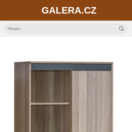
Skip
GALERA.CZ
to
content
Hledat: