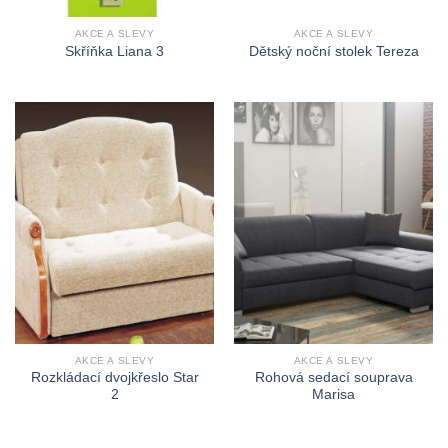
AKCE A SLEVY
AKCE A SLEVY
Skříňka Liana 3
Dětský noční stolek Tereza
AKCE A SLEVY
AKCE A SLEVY
Rozkládací dvojkřeslo Star
Rohová sedací souprava
2
Marisa