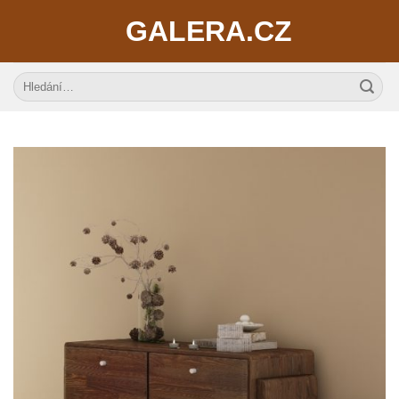
Skip
GALERA.CZ
to
content
Hledat: