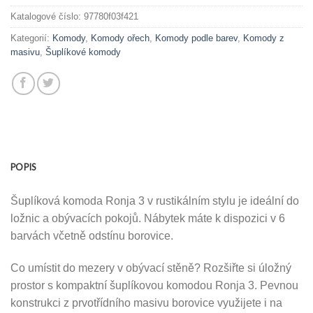
Katalogové číslo:
97780f03f421
Kategorií:
Komody
,
Komody ořech
,
Komody podle barev
,
Komody z
masivu
,
Šuplíkové komody
POPIS
Šuplíková komoda Ronja 3 v rustikálním stylu je ideální do
ložnic a obývacích pokojů. Nábytek máte k dispozici v 6
barvách včetně odstínu borovice.
Co umístit do mezery v obývací stěně? Rozšiřte si úložný
prostor s kompaktní šuplíkovou komodou Ronja 3. Pevnou
konstrukci z prvotřídního masivu borovice využijete i na