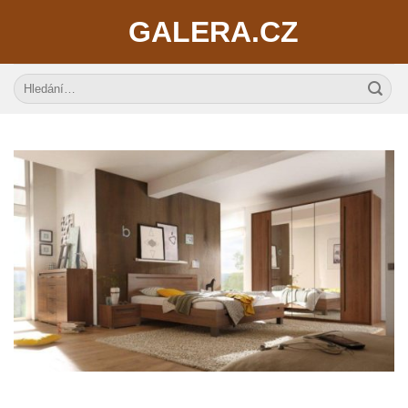
Skip
GALERA.CZ
to
content
Hledat: