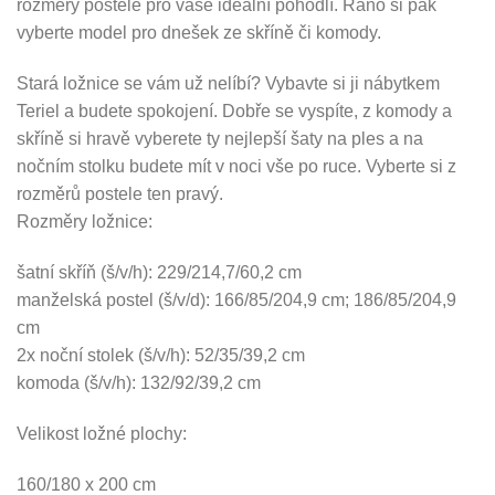
rozměry postele pro vaše ideální pohodlí. Ráno si pak
vyberte model pro dnešek ze skříně či komody.
Stará ložnice se vám už nelíbí? Vybavte si ji nábytkem
Teriel a budete spokojení. Dobře se vyspíte, z komody a
skříně si hravě vyberete ty nejlepší šaty na ples a na
nočním stolku budete mít v noci vše po ruce. Vyberte si z
rozměrů postele ten pravý.
Rozměry ložnice:
šatní skříň (š/v/h): 229/214,7/60,2 cm
manželská postel (š/v/d): 166/85/204,9 cm; 186/85/204,9
cm
2x noční stolek (š/v/h): 52/35/39,2 cm
komoda (š/v/h): 132/92/39,2 cm
Velikost ložné plochy:
160/180 x 200 cm