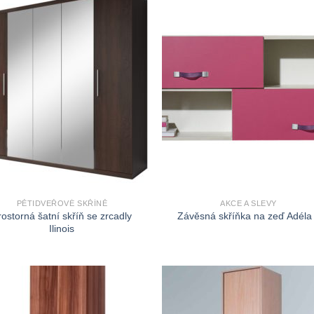
PĚTIDVEŘOVÉ SKŘÍNĚ
AKCE A SLEVY
rostorná šatní skříň se zrcadly
Závěsná skříňka na zeď Adéla
Ilinois