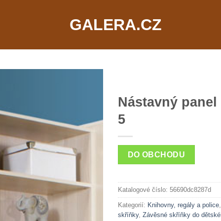
GALERA.CZ
Nástavný panel 
5
DO OBCHODU
Katalogové číslo:
56690dc8287d
Kategorií:
Knihovny, regály a police
skříňky
,
Závěsné skříňky do dětské