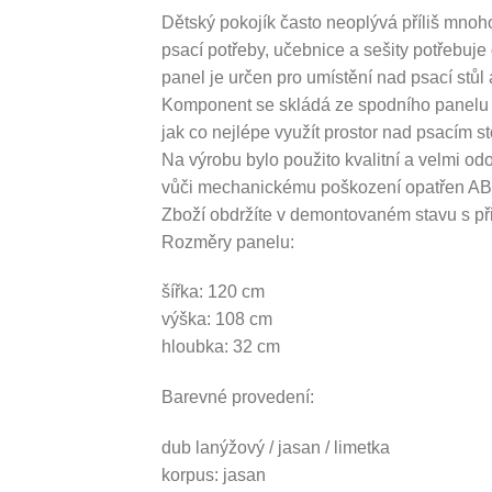
Dětský pokojík často neoplývá příliš mnoh
psací potřeby, učebnice a sešity potřebuj
panel je určen pro umístění nad psací stůl
Komponent se skládá ze spodního panelu s 
jak co nejlépe využít prostor nad psacím s
Na výrobu bylo použito kvalitní a velmi od
vůči mechanickému poškození opatřen ABS
Zboží obdržíte v demontovaném stavu s p
Rozměry panelu:
šířka: 120 cm
výška: 108 cm
hloubka: 32 cm
Barevné provedení:
dub lanýžový / jasan / limetka
korpus: jasan