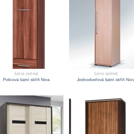
ŠATNÍ SKŘÍNĚ
ŠATNÍ SKŘÍNĚ
Policová šatní skříň Nina
Jednodveřová šatní skříň Nor