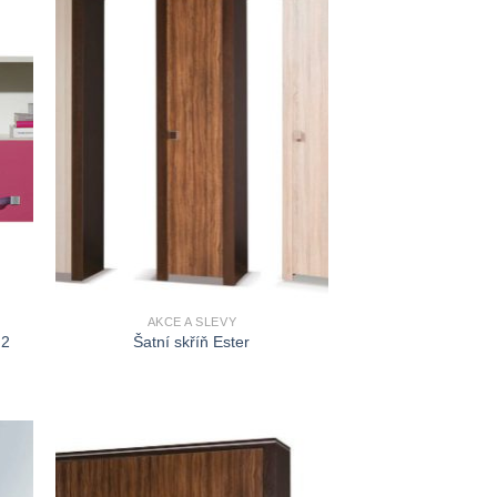
AKCE A SLEVY
 2
Šatní skříň Ester