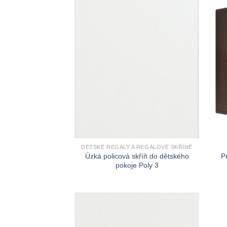
DĚTSKÉ REGÁLY A REGÁLOVÉ SKŘÍNĚ
Úzká policová skříň do dětského
P
pokoje Poly 3