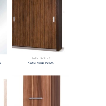
ŠATNÍ SKŘÍNĚ
a
Šatní skříň Beáta