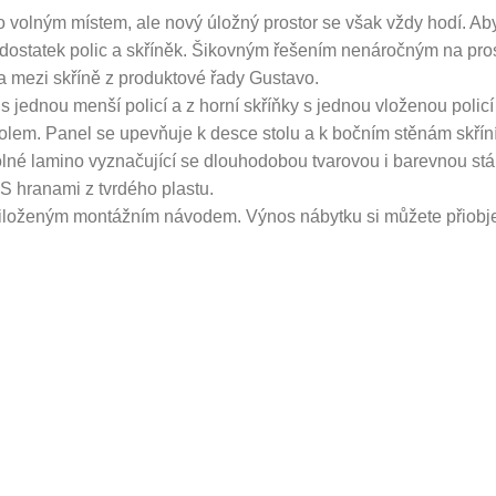
o volným místem, ale nový úložný prostor se však vždy hodí. Ab
e dostatek polic a skříněk. Šikovným řešením nenáročným na pros
 a mezi skříně z produktové řady Gustavo.
jednou menší policí a z horní skříňky s jednou vloženou policí
tolem. Panel se upevňuje k desce stolu a k bočním stěnám skříní
olné lamino vyznačující se dlouhodobou tvarovou i barevnou stálo
 hranami z tvrdého plastu.
řiloženým montážním návodem. Výnos nábytku si můžete přiobj