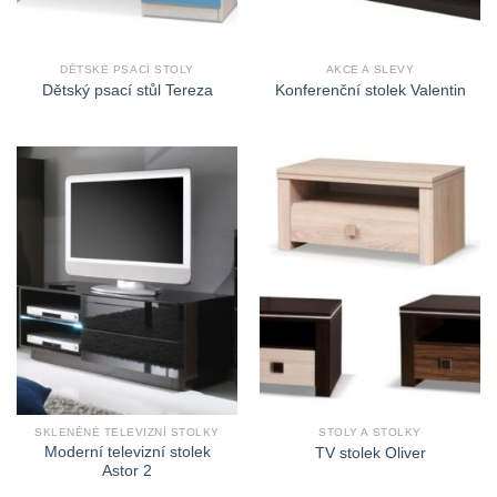
DĚTSKÉ PSACÍ STOLY
AKCE A SLEVY
Dětský psací stůl Tereza
Konferenční stolek Valentin
SKLENĚNÉ TELEVIZNÍ STOLKY
STOLY A STOLKY
Moderní televizní stolek
TV stolek Oliver
Astor 2