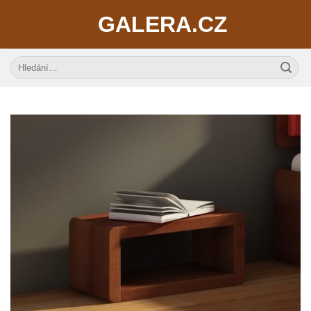
Skip
GALERA.CZ
to
content
Hledat: