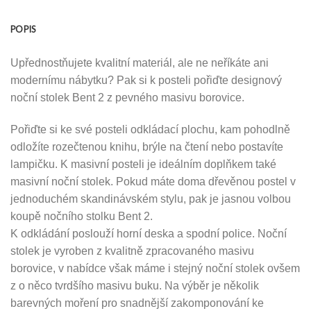
POPIS
Upřednostňujete kvalitní materiál, ale ne neříkáte ani
modernímu nábytku? Pak si k posteli pořiďte designový
noční stolek Bent 2 z pevného masivu borovice.
Pořiďte si ke své posteli odkládací plochu, kam pohodlně
odložíte rozečtenou knihu, brýle na čtení nebo postavíte
lampičku. K masivní posteli je ideálním doplňkem také
masivní noční stolek. Pokud máte doma dřevěnou postel v
jednoduchém skandinávském stylu, pak je jasnou volbou
koupě nočního stolku Bent 2.
K odkládání poslouží horní deska a spodní police. Noční
stolek je vyroben z kvalitně zpracovaného masivu
borovice, v nabídce však máme i stejný noční stolek ovšem
z o něco tvrdšího masivu buku. Na výběr je několik
barevných moření pro snadnější zakomponování ke