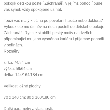
pokojík dětskou postelí Záchranáři, v jejímž pohodlí bude
váš synek vždy spokojeně usínat.
Touží váš malý klučina po povolání hasiče nebo doktora?
Vykouzlete mu úsměv na rtech postelí do dětského pokoje
Záchranáři. Rychle si oblíbí pestrý motiv na dveřích
připomínající mu jeho vysněnou kariéru i příjemné pohodlí
v peřinách.
Rozměry:
šířka: 74/84 cm
výška: 59/64 cm
délka: 144/164/184 cm
Velikost ložné plochy:
70 x 140 cm; 80 x 160/180 cm
Další parametry a vlastnosti: