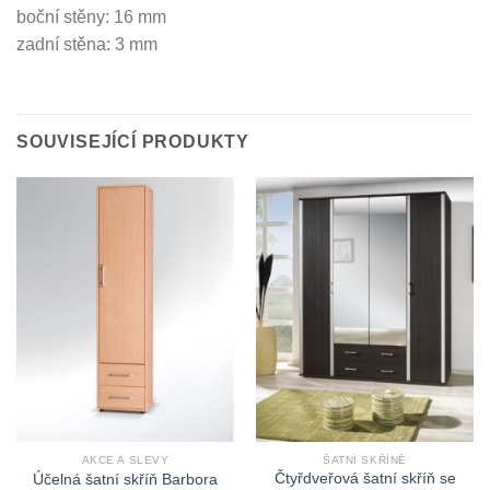
boční stěny: 16 mm
zadní stěna: 3 mm
SOUVISEJÍCÍ PRODUKTY
AKCE A SLEVY
ŠATNÍ SKŘÍNĚ
Čtyřdveřová šatní skříň se
Účelná šatní skříň Barbora