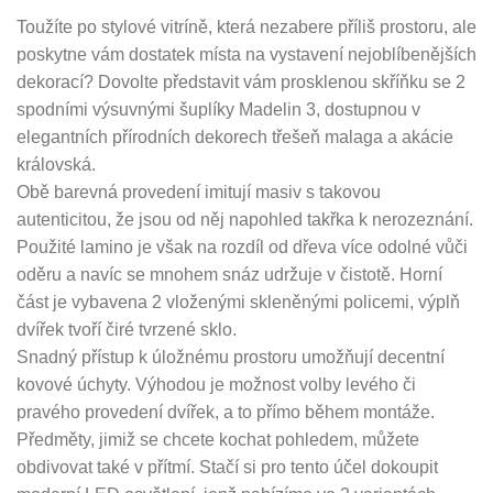
Toužíte po stylové vitríně, která nezabere příliš prostoru, ale
poskytne vám dostatek místa na vystavení nejoblíbenějších
dekorací? Dovolte představit vám prosklenou skříňku se 2
spodními výsuvnými šuplíky Madelin 3, dostupnou v
elegantních přírodních dekorech třešeň malaga a akácie
královská.
Obě barevná provedení imitují masiv s takovou
autenticitou, že jsou od něj napohled takřka k nerozeznání.
Použité lamino je však na rozdíl od dřeva více odolné vůči
oděru a navíc se mnohem snáz udržuje v čistotě. Horní
část je vybavena 2 vloženými skleněnými policemi, výplň
dvířek tvoří čiré tvrzené sklo.
Snadný přístup k úložnému prostoru umožňují decentní
kovové úchyty. Výhodou je možnost volby levého či
pravého provedení dvířek, a to přímo během montáže.
Předměty, jimiž se chcete kochat pohledem, můžete
obdivovat také v přítmí. Stačí si pro tento účel dokoupit