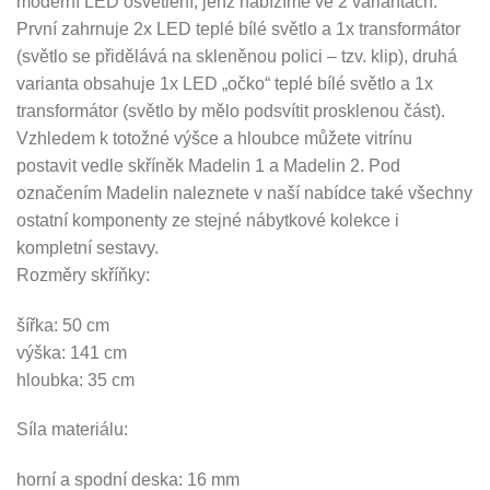
moderní LED osvětlení, jenž nabízíme ve 2 variantách.
První zahrnuje 2x LED teplé bílé světlo a 1x transformátor
(světlo se přidělává na skleněnou polici – tzv. klip), druhá
varianta obsahuje 1x LED „očko“ teplé bílé světlo a 1x
transformátor (světlo by mělo podsvítit prosklenou část).
Vzhledem k totožné výšce a hloubce můžete vitrínu
postavit vedle skříněk Madelin 1 a Madelin 2. Pod
označením Madelin naleznete v naší nabídce také všechny
ostatní komponenty ze stejné nábytkové kolekce i
kompletní sestavy.
Rozměry skříňky:
šířka: 50 cm
výška: 141 cm
hloubka: 35 cm
Síla materiálu:
horní a spodní deska: 16 mm