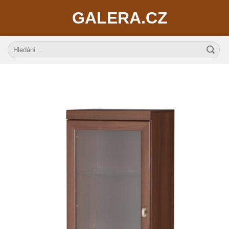
Skip
GALERA.CZ
to
content
Hledat: