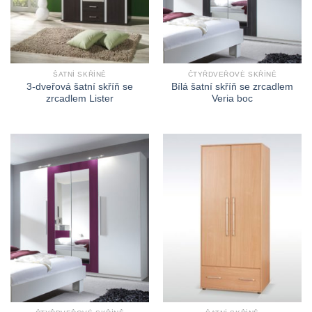
ŠATNÍ SKŘÍNĚ
ČTYŘDVEŘOVÉ SKŘÍNĚ
3-dveřová šatní skříň se
Bílá šatní skříň se zrcadlem
zrcadlem Lister
Veria boc