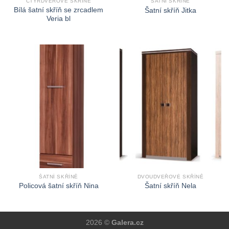
ČTYŘDVEŘOVÉ SKŘÍNĚ
ŠATNÍ SKŘÍNĚ
Bílá šatní skříň se zrcadlem
Šatní skříň Jitka
Veria bl
ŠATNÍ SKŘÍNĚ
DVOUDVEŘOVÉ SKŘÍNĚ
Policová šatní skříň Nina
Šatní skříň Nela
2026 ©
Galera.cz