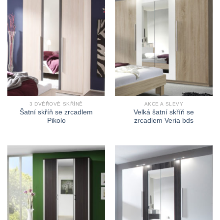
3 DVÉŘOVÉ SKŘÍNĚ
AKCE A SLEVY
Šatní skříň se zrcadlem
Velká šatní skříň se
Pikolo
zrcadlem Veria bds