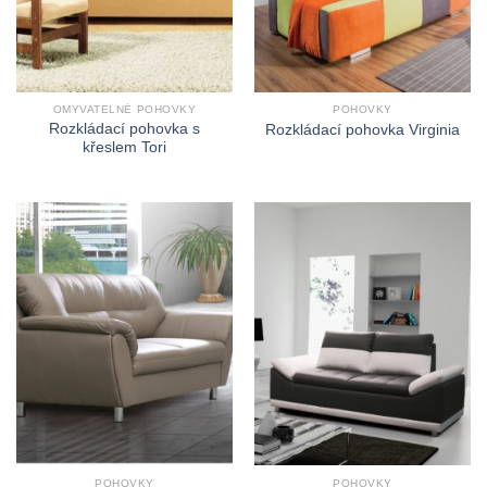
OMYVATELNÉ POHOVKY
POHOVKY
Rozkládací pohovka s
Rozkládací pohovka Virginia
křeslem Tori
POHOVKY
POHOVKY