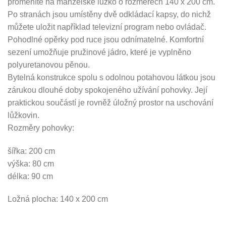
proměníte na manželské lůžko o rozměrech 140 x 200 cm.
Po stranách jsou umístěny dvě odkládací kapsy, do nichž
můžete uložit například televizní program nebo ovládač.
Pohodlné opěrky pod ruce jsou odnímatelné. Komfortní
sezení umožňuje pružinové jádro, které je vyplněno
polyuretanovou pěnou.
Bytelná konstrukce spolu s odolnou potahovou látkou jsou
zárukou dlouhé doby spokojeného užívání pohovky. Její
praktickou součástí je rovněž úložný prostor na uschování
lůžkovin.
Rozměry pohovky:
šířka: 200 cm
výška: 80 cm
délka: 90 cm
Ložná plocha: 140 x 200 cm