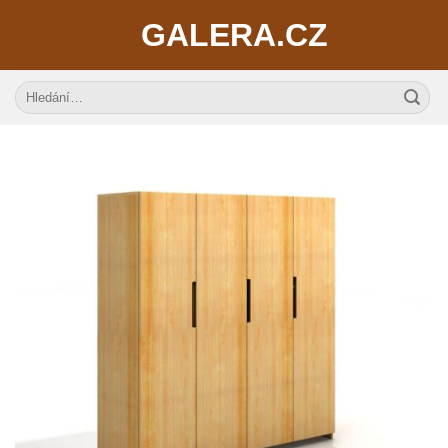
Skip
GALERA.CZ
to
content
Hledat: