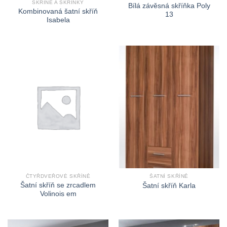
SKŘÍNĚ A SKŘÍŇKY
Bílá závěsná skříňka Poly
Kombinovaná šatní skříň
13
Isabela
ČTYŘDVEŘOVÉ SKŘÍNĚ
ŠATNÍ SKŘÍNĚ
Šatní skříň se zrcadlem
Šatní skříň Karla
Volinois em