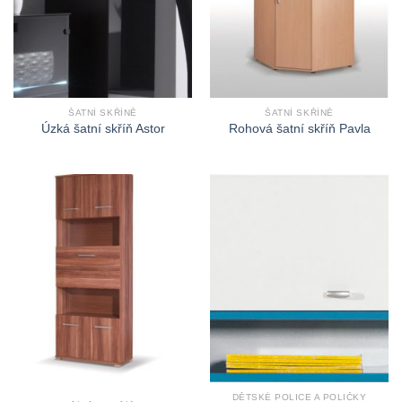
ŠATNÍ SKŘÍNĚ
ŠATNÍ SKŘÍNĚ
Úzká šatní skříň Astor
Rohová šatní skříň Pavla
DĚTSKÉ POLICE A POLIČKY