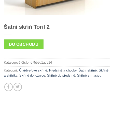
Šatní skříň Toril 2
DO OBCHODU
Katalogové číslo:
67559d1ac314
Kategorií:
Čtyřdveřové skříně
,
Předsíně a chodby
,
Šatní skříně
,
Skříně
a skříňky
,
Skříně do ložnice
,
Skříně do předsíně
,
Skříně z masivu