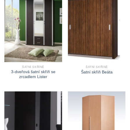
ŠATNÍ SKŘÍNĚ
ŠATNÍ SKŘÍNĚ
3-dveřová šatní skříň se
Šatní skříň Beáta
zrcadlem Lister