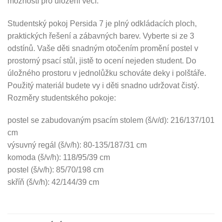
možností pro uložení věcí.
Studentský pokoj Persida 7 je plný odkládacích ploch,
praktických řešení a zábavných barev. Vyberte si ze 3
odstínů. Vaše děti snadným otočením promění postel v
prostorný psací stůl, jistě to ocení nejeden student. Do
úložného prostoru v jednolůžku schováte deky i polštáře.
Použitý materiál budete vy i děti snadno udržovat čistý.
Rozměry studentského pokoje:
postel se zabudovaným psacím stolem (š/v/d): 216/137/101
cm
výsuvný regál (š/v/h): 80-135/187/31 cm
komoda (š/v/h): 118/95/39 cm
postel (š/v/h): 85/70/198 cm
skříň (š/v/h): 42/144/39 cm