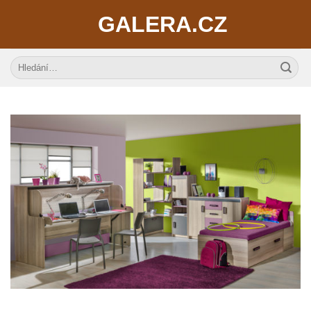
Skip
GALERA.CZ
to
content
Hledat: