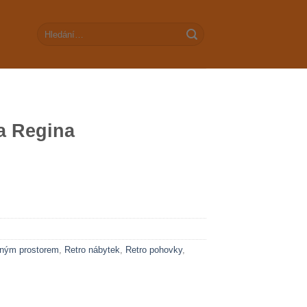
Hledat:
a Regina
žným prostorem
,
Retro nábytek
,
Retro pohovky
,