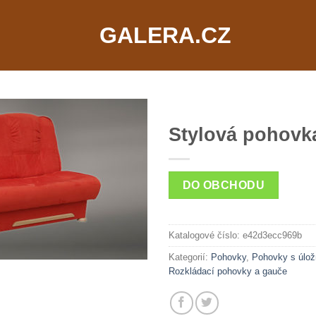
GALERA.CZ
Stylová pohovk
DO OBCHODU
Katalogové číslo:
e42d3ecc969b
Kategorií:
Pohovky
,
Pohovky s úlo
Rozkládací pohovky a gauče