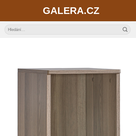
Skip
GALERA.CZ
to
content
Hledat: