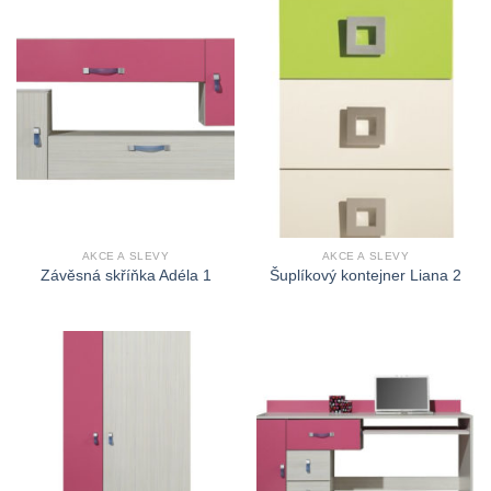
AKCE A SLEVY
AKCE A SLEVY
Závěsná skříňka Adéla 1
Šuplíkový kontejner Liana 2