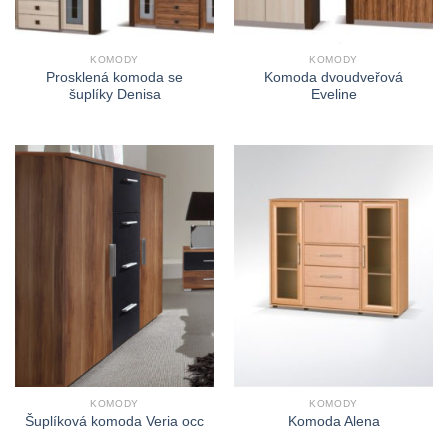
KOMODY
KOMODY
Prosklená komoda se
Komoda dvoudveřová
šuplíky Denisa
Eveline
KOMODY
KOMODY
Šuplíková komoda Veria occ
Komoda Alena