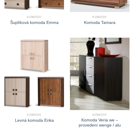
KOMODY
KOMODY
Šuplíková komoda Emma
Komoda Tamara
KOMODY
KOMODY
Komoda Veria we –
Levná komoda Erika
provedení wenge / alu