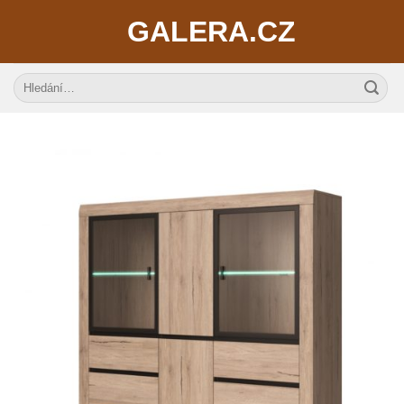
Skip
GALERA.CZ
to
content
Hledat: