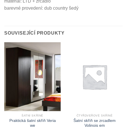
materiál: LTD + zrcadlo
barevné provedení: dub country šedý
SOUVISEJÍCÍ PRODUKTY
ŠATNÍ SKŘÍNĚ
ČTYŘDVEŘOVÉ SKŘÍNĚ
Praktická šatní skříň Veria
Šatní skříň se zrcadlem
we
Volinois em