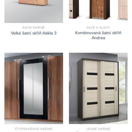
ŠATNÍ SKŘÍNĚ
AKCE A SLEVY
Kombinovaná šatní skříň
Velká šatní skříň Adéla 3
Andrea
ČTYŘDVEŘOVÉ SKŘÍNĚ
LEVNÉ SKŘÍNĚ