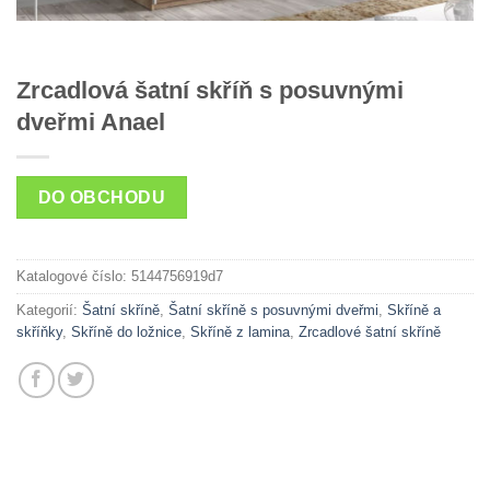
Zrcadlová šatní skříň s posuvnými
dveřmi Anael
DO OBCHODU
Katalogové číslo:
5144756919d7
Kategorií:
Šatní skříně
,
Šatní skříně s posuvnými dveřmi
,
Skříně a
skříňky
,
Skříně do ložnice
,
Skříně z lamina
,
Zrcadlové šatní skříně