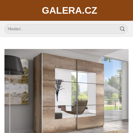
Skip
GALERA.CZ
to
content
Hledat: