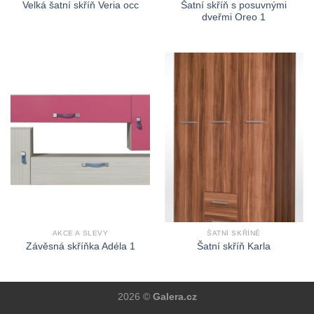
Šatní skříň s posuvnými
Velká šatní skříň Veria occ
dveřmi Oreo 1
AKCE A SLEVY
ŠATNÍ SKŘÍNĚ
Závěsná skříňka Adéla 1
Šatní skříň Karla
2026 ©
Galera.cz