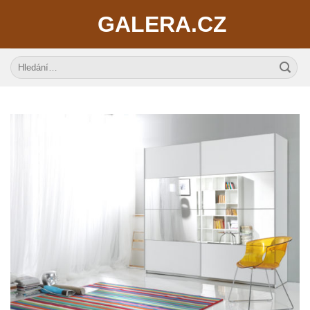
Skip
GALERA.CZ
to
content
Hledat: