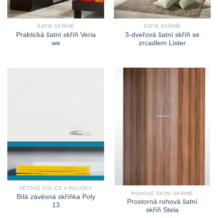
ŠATNÍ SKŘÍNĚ
ŠATNÍ SKŘÍNĚ
Praktická šatní skříň Veria
3-dveřová šatní skříň se
we
zrcadlem Lister
DĚTSKÉ POLICE A POLIČKY
ROHOVÉ ŠATNÍ SKŘÍNĚ
Bílá závěsná skříňka Poly
Prostorná rohová šatní
13
skříň Stela