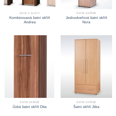
AKCE A SLEVY
ŠATNÍ SKŘÍNĚ
Kombinovaná šatní skříň
Jednodveřová šatní skříň
Andrea
Nora
ŠATNÍ SKŘÍNĚ
ŠATNÍ SKŘÍNĚ
Úzká šatní skříň Dita
Šatní skříň Jitka