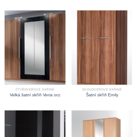
ČTYŘDVEŘOVÉ SKŘÍNĚ
DVOUDVEŘOVÉ SKŘÍNĚ
Velká šatní skříň Veria occ
Šatní skříň Emily