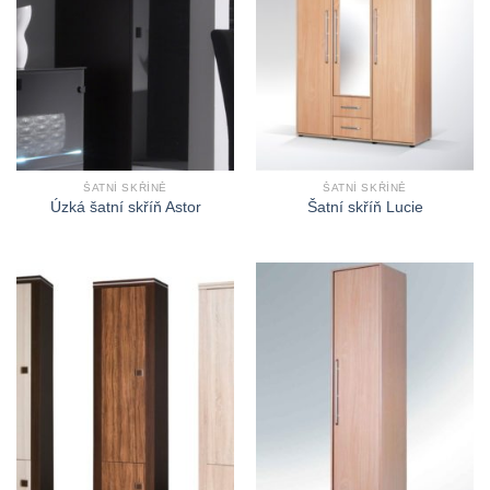
ŠATNÍ SKŘÍNĚ
ŠATNÍ SKŘÍNĚ
Úzká šatní skříň Astor
Šatní skříň Lucie