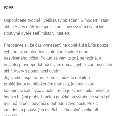
POPIS
Uspořádejte drobné i větší kusy oblečení. S moderní šatní
skříní Avery máte k dispozici policový systém i šatní tyč.
Posuvné dveře šetří místo v interiéru.
Představte si, že čas vymezený na oblékání trávíte pouze
vybíráním, ne hledáním zatoulané sukně nebo
nezvěstného trička. Pokud se vám to zdá nemožné, s
největší pravděpodobností vám doma chybí zrcadlová šatní
skříň Avery s posuvnými dveřmi.
Její vnitřní uspořádání, které si můžete detailně
prohlédnout na přiloženém obrázku, je praktickou
kombinací šatní tyče a polic. Skříň je zvenku bílá, uvnitř je
šedá s bílými pruhy. Lamino použité na výrobu se vám i při
minimální péči odvděčí dlouhodou životností. Pozici
zrcadel na posuvných dveřích si libovolně zvolte při